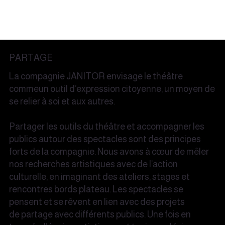
PARTAGE
La compagnie JANITOR envisage le théâtre
commeun outil d’expression citoyenne, un moyen de
se relier à soi et aux autres.
Partager les outils du théâtre et accompagner les
publics autour des spectacles sont des principes
forts de la compagnie. Nous avons à cœur de mêler
nos recherches artistiques avec de l’action
culturelle, en imaginant des ateliers, stages et
rencontres bords plateau. Les spectacles se
pensent et se rêvent en lien avec des projets
de partage avec différents publics. Une fois en